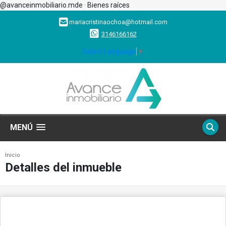
@avanceinmobiliario.mde · Bienes raíces
mariacristinaochoa@hotmail.com
3146166162
Select Language
▼
MENÚ
Inicio
Detalles del inmueble