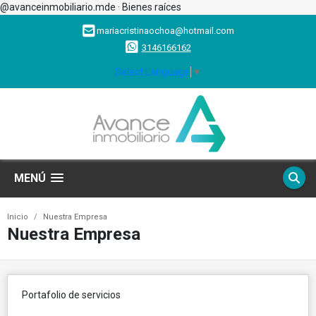
@avanceinmobiliario.mde · Bienes raíces
mariacristinaochoa@hotmail.com
3146166162
Select Language
▼
MENÚ
Inicio
Nuestra Empresa
Nuestra Empresa
Portafolio de servicios