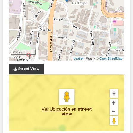
200 m
500 ft
Leaflet
| Wasi - ©
OpenStreetMap
Street View
Ver Ubicación
en
street
view