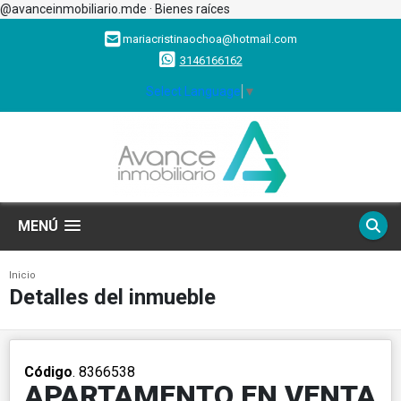
@avanceinmobiliario.mde · Bienes raíces
mariacristinaochoa@hotmail.com
3146166162
Select Language
▼
MENÚ
Inicio
Detalles del inmueble
Código
. 8366538
APARTAMENTO EN VENTA