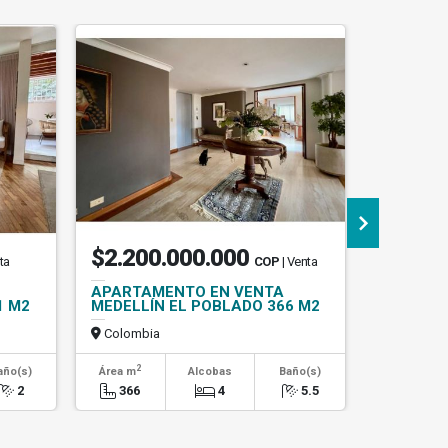
$2.200.000.000
$980.
ta
COP
| Venta
APARTAMENTO EN VENTA
APARTAS
1 M2
MEDELLÍN EL POBLADO 366 M2
Colombia
Colombi
2
2
año(s)
Área m
Alcobas
Baño(s)
Área m
2
366
4
5.5
90