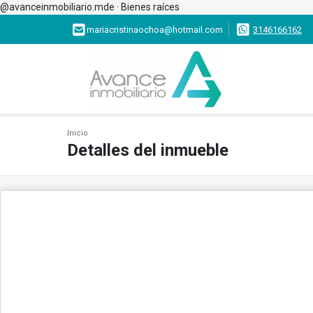
@avanceinmobiliario.mde · Bienes raíces
mariacristinaochoa@hotmail.com
3146166162
Inicio
Detalles del inmueble