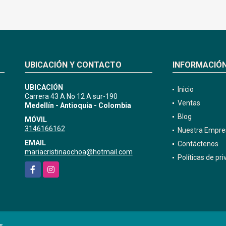
UBICACIÓN Y CONTACTO
INFORMACIÓ
UBICACIÓN
Inicio
Carrera 43 A No 12 A sur-190
Ventas
Medellín - Antioquia - Colombia
Blog
MÓVIL
3146166162
Nuestra Empre
EMAIL
Contáctenos
mariacristinaochoa@hotmail.com
Políticas de pr
Facebook
Instagram
s.