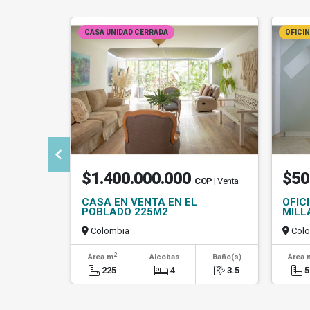
CASA UNIDAD CERRADA
OFICI
$1.400.000.000
$50
COP
| Venta
CASA EN VENTA EN EL
OFIC
POBLADO 225M2
MILL
Colombia
Colo
2
Área m
Alcobas
Baño(s)
Área 
225
4
3.5
5