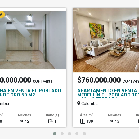
NA
0.000.000
$760.000.000
COP
| Venta
COP
| Ven
INA EN VENTA EL POBLADO
APARTAMENTO EN VENTA
A DE ORO 50 M2
MEDELLÍN EL POBLADO 10
+ 29 m2 TERRAZA
mbia
Colombia
2
2
m
Alcobas
Baño(s)
Área m
Alcobas
B
0
2
1
130
3